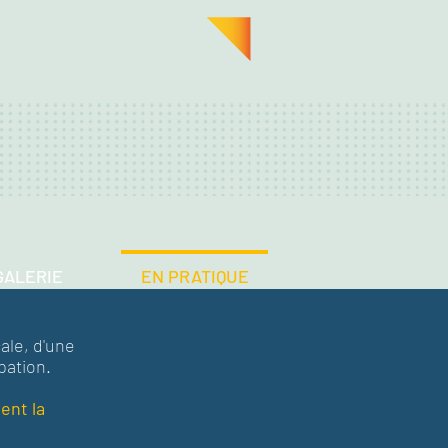
GALERIE
EN PRATIQUE
ale, d'une
pation.
ent la