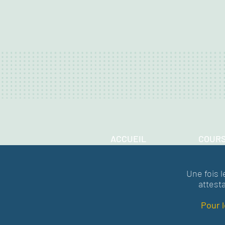
ACCUEIL
COUR
Une fois l
attesta
Pour l