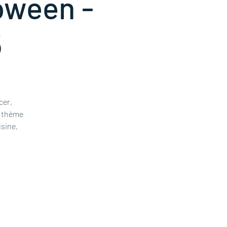
loween -
5
cer,
e thème
isine,