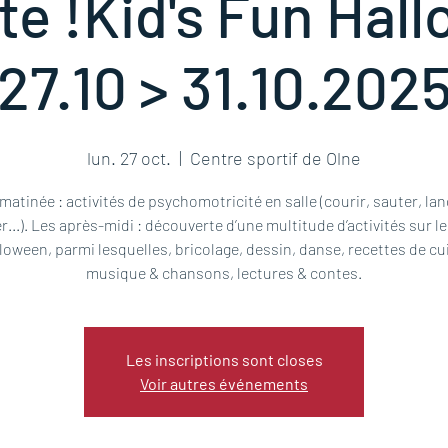
te !Kid's Fun Hal
27.10 > 31.10.202
lun. 27 oct.
  |  
Centre sportif de Olne
matinée : activités de psychomotricité en salle (courir, sauter, lan
r...). Les après-midi : découverte d’une multitude d’activités sur l
loween, parmi lesquelles, bricolage, dessin, danse, recettes de cu
musique & chansons, lectures & contes.
Les inscriptions sont closes
Voir autres événements