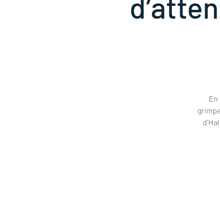
d’atten
En 
grimpe
d'Hal