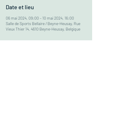
Date et lieu
06 mai 2024, 09:00 – 10 mai 2024, 16:00
Salle de Sports Bellaire / Beyne-Heusay, Rue
Vieux Thier 14, 4610 Beyne-Heusay, Belgique
À propos du stage
FÉRIÉ le 9 mai
ÂGE:
  6-12 ans
TARIF:
 60€ pour les habitants de la 
commune de Bellaire (70€ pour les 
personnes hors commune)
HORAIRES:
 09h00 - 16h00 (garderie 
gratuite de 08h à 09h & de 16h à 17h)
5€ de réduction par enfant à partir du 
deuxième de la même famille
En collaboration avec la Commune de 
Beyne-Heusay