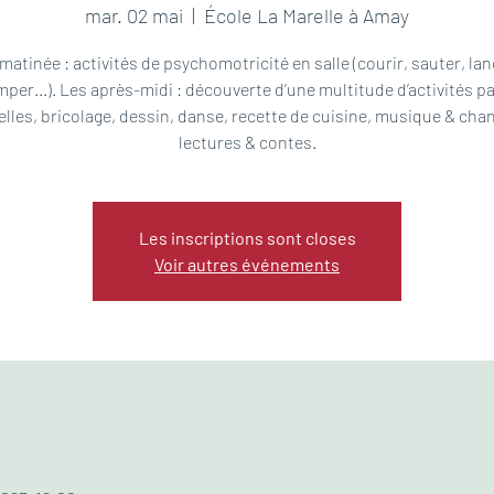
mar. 02 mai
  |  
École La Marelle à Amay
matinée : activités de psychomotricité en salle (courir, sauter, lan
mper...). Les après-midi : découverte d’une multitude d’activités p
elles, bricolage, dessin, danse, recette de cuisine, musique & cha
lectures & contes.
Les inscriptions sont closes
Voir autres événements