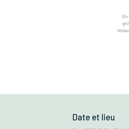
En 
gri
lesqu
Date et lieu