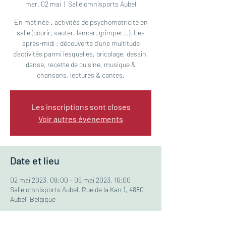
mar. 02 mai
  |  
Salle omnisports Aubel
En matinée : activités de psychomotricité en
salle (courir, sauter, lancer, grimper...). Les
après-midi : découverte d’une multitude
d’activités parmi lesquelles, bricolage, dessin,
danse, recette de cuisine, musique &
chansons, lectures & contes.
Les inscriptions sont closes
Voir autres événements
Date et lieu
02 mai 2023, 09:00 – 05 mai 2023, 16:00
Salle omnisports Aubel, Rue de la Kan 1, 4880
Aubel, Belgique