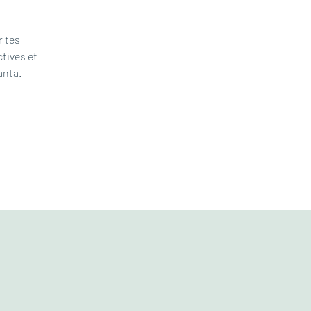
r tes
ctives et
anta.