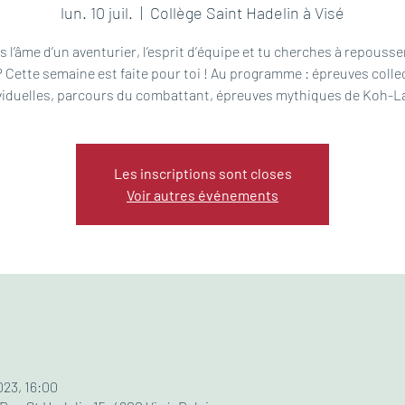
lun. 10 juil.
  |  
Collège Saint Hadelin à Visé
s l’âme d’un aventurier, l’esprit d’équipe et tu cherches à repousse
? Cette semaine est faite pour toi ! Au programme : épreuves colle
viduelles, parcours du combattant, épreuves mythiques de Koh-L
Les inscriptions sont closes
Voir autres événements
2023, 16:00