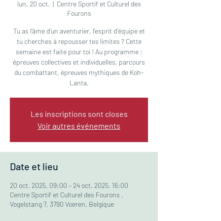
lun. 20 oct.
  |  
Centre Sportif et Culturel des
Fourons
Tu as l’âme d’un aventurier, l’esprit d’équipe et
tu cherches à repousser tes limites ? Cette
semaine est faite pour toi ! Au programme :
épreuves collectives et individuelles, parcours
du combattant, épreuves mythiques de Koh-
Lanta.
Les inscriptions sont closes
Voir autres événements
Date et lieu
20 oct. 2025, 09:00 – 24 oct. 2025, 16:00
Centre Sportif et Culturel des Fourons ,
Vogelstang 7, 3790 Voeren, Belgique