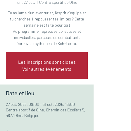
lun. 27 oct.
  |  
Centre sportif de Olne
Tu as l’âme d’un aventurier, l’esprit d’équipe et
tu cherches à repousser tes limites ? Cette
semaine est faite pour toi !
Au programme : épreuves collectives et
individuelles, parcours du combattant,
épreuves mythiques de Koh-Lanta.
Les inscriptions sont closes
Voir autres événements
Date et lieu
27 oct. 2025, 09:00 – 31 oct. 2025, 16:00
Centre sportif de Olne, Chemin des Ecoliers 5,
4877 Olne, Belgique