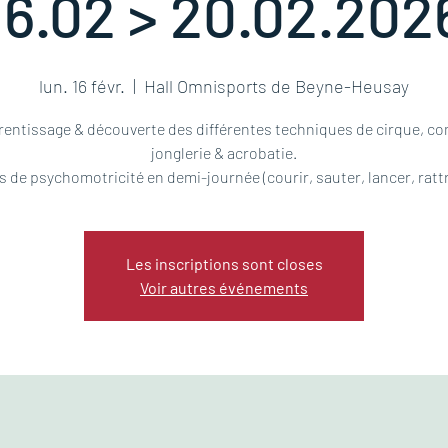
16.02 > 20.02.202
lun. 16 févr.
  |  
Hall Omnisports de Beyne-Heusay
entissage & découverte des différentes techniques de cirque, 
jonglerie & acrobatie.
s de psychomotricité en demi-journée (courir, sauter, lancer, rattr
Les inscriptions sont closes
Voir autres événements