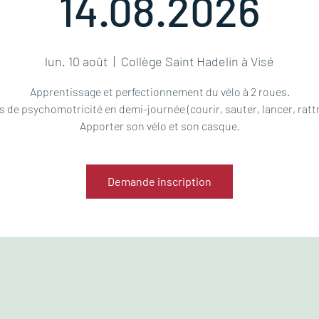
14.08.2026
lun. 10 août
  |  
Collège Saint Hadelin à Visé
Apprentissage et perfectionnement du vélo à 2 roues.
s de psychomotricité en demi-journée (courir, sauter, lancer, rattr
Apporter son vélo et son casque.
Demande inscription