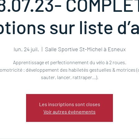
8.07.23- COMPLET
ptions sur liste d’
lun. 24 juil.
  |  
Salle Sportive St-Michel à Esneux
Apprentissage et perfectionnement du vélo à 2 roues.
motricité : développement des habiletés gestuelles & motrices (c
sauter, lancer, rattraper...).
Les inscriptions sont closes
Voir autres événements