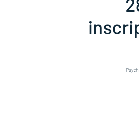
2
inscri
Psycho