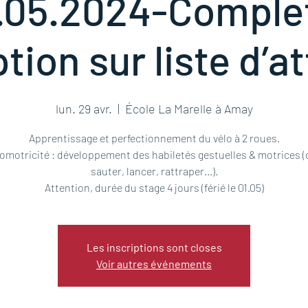
.05.2024-Comple
tion sur liste d’a
lun. 29 avr.
  |  
École La Marelle à Amay
Apprentissage et perfectionnement du vélo à 2 roues.
motricité : développement des habiletés gestuelles & motrices (c
sauter, lancer, rattraper...).
Attention, durée du stage 4 jours (férié le 01.05)
Les inscriptions sont closes
Voir autres événements