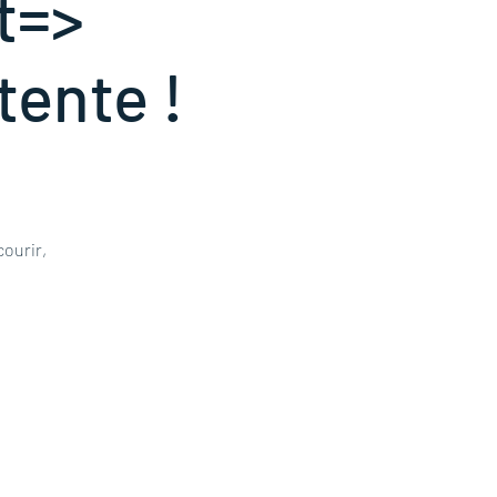
t=>
ttente !
ourir,