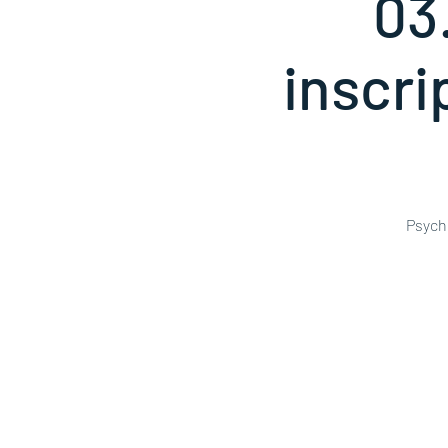
03
inscrip
Psycho