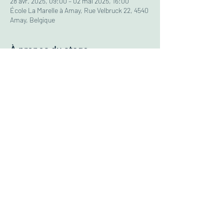
28 avr. 2025, 09:00 – 02 mai 2025, 16:00
École La Marelle à Amay, Rue Velbruck 22, 4540
Amay, Belgique
À propos du stage
ÂGE:
3-5 ans
TARIF:
80€ 
HORAIRES:
09h00 - 16h00 (garderie gratuite de 08h à 
09h & de 16h à 17h)
Possibilité de sieste pour les plus petits
5€ de réduction par enfant à partir du 
deuxième de la même famille
STAGE de 4 JOURS: FÉRIÉ le 01.05