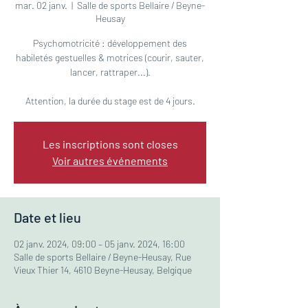
mar. 02 janv.
  |  
Salle de sports Bellaire / Beyne-
Heusay
Psychomotricité : développement des
habiletés gestuelles & motrices (courir, sauter,
lancer, rattraper...).
Attention, la durée du stage est de 4 jours.
Les inscriptions sont closes
Voir autres événements
Date et lieu
02 janv. 2024, 09:00 – 05 janv. 2024, 16:00
Salle de sports Bellaire / Beyne-Heusay, Rue
Vieux Thier 14, 4610 Beyne-Heusay, Belgique