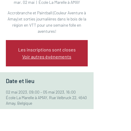
mar. 02 mai
  |  
École La Marelle à AMAY
Accrobranche et Paintball (Couleur Aventure à
Amay) et sorties journalières dans le bois de la
région en VTT pour une semaine folle en
aventures!
Les inscriptions sont closes
Voir autres événements
Date et lieu
02 mai 2023, 09:00 – 05 mai 2023, 16:00
École La Marelle à AMAY, Rue Velbruck 22, 4540
Amay, Belgique
À propos du stage