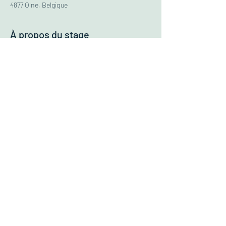
4877 Olne, Belgique
À propos du stage
ÂGE:
6-12 ans
TARIF:
95€ 
HORAIRES:
09h00 - 16h00 (garderie gratuite de 08h à 
09h & de 16h à 17h)
5€ de réduction par enfant à partir du 
deuxième de la même famille
Obligation d'apporter un 
vélo à vitesses
Stage de 4 jours (férié le 01.05)