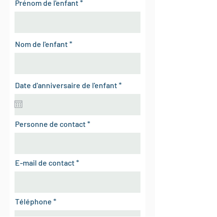
Prénom de l'enfant
Nom de l'enfant
r
Date d'anniversaire de l'enfant
*
e
q
u
i
r
Personne de contact
e
d
E-mail de contact
Téléphone